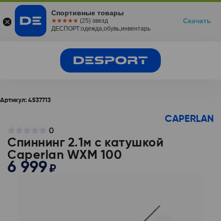
Спортивные товары
Скачать
☆☆☆☆☆
★★★★★
(25) звезд
ДЕСПОРТ:одежда,обувь,инвентарь
Артикул:
4537713
CAPERLAN
0
Спиннинг 2.1м с катушкой
Caperlan WXM 100
6 999
₽